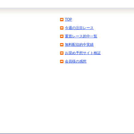
TOP
今週の注目レース
重賞レース的中一覧
無料配信的中実績
お奨め予想サイト検証
会員様の感想