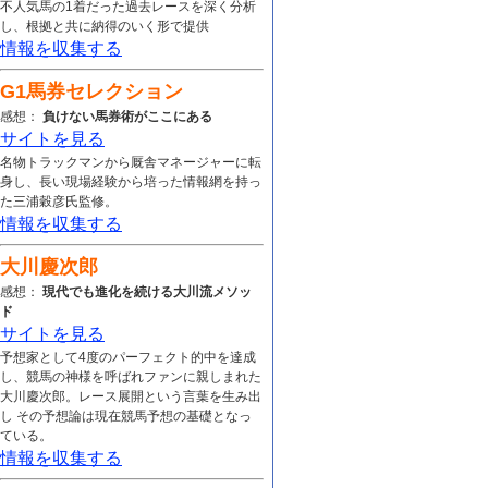
不人気馬の1着だった過去レースを深く分析
し、根拠と共に納得のいく形で提供
情報を収集する
G1馬券セレクション
感想：
負けない馬券術がここにある
サイトを見る
名物トラックマンから厩舎マネージャーに転
身し、長い現場経験から培った情報網を持っ
た三浦穀彦氏監修。
情報を収集する
大川慶次郎
感想：
現代でも進化を続ける大川流メソッ
ド
サイトを見る
予想家として4度のパーフェクト的中を達成
し、競馬の神様を呼ばれファンに親しまれた
大川慶次郎。レース展開という言葉を生み出
し その予想論は現在競馬予想の基礎となっ
ている。
情報を収集する