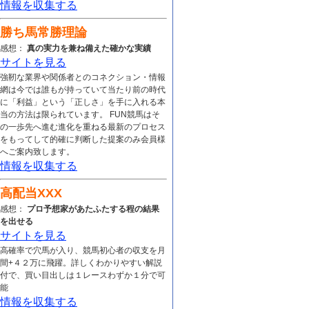
情報を収集する
勝ち馬常勝理論
感想：
真の実力を兼ね備えた確かな実績
サイトを見る
強靭な業界や関係者とのコネクション・情報
網は今では誰もが持っていて当たり前の時代
に「利益」という「正しさ」を手に入れる本
当の方法は限られています。 FUN競馬はそ
の一歩先へ進む進化を重ねる最新のプロセス
をもってして的確に判断した提案のみ会員様
へご案内致します。
情報を収集する
高配当XXX
感想：
プロ予想家があたふたする程の結果
を出せる
サイトを見る
高確率で穴馬が入り、競馬初心者の収支を月
間+４２万に飛躍。詳しくわかりやすい解説
付で、買い目出しは１レースわずか１分で可
能
情報を収集する