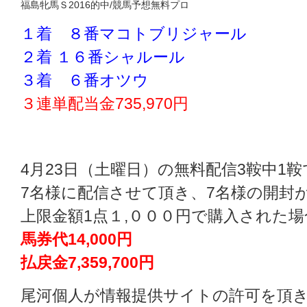
福島牝馬Ｓ2016的中/競馬予想無料プロ
１着 ８番マコトブリジャール
２着 １６番シャルール
３着 ６番オツウ
３連単配当金735,970円
4月23日（土曜日）の無料配信3鞍中1
7名様に配信させて頂き、7名様の開封
上限金額1点１,０００円で購入された場
馬券代14,000円
払戻金7,359,700円
尾河個人が情報提供サイトの許可を頂