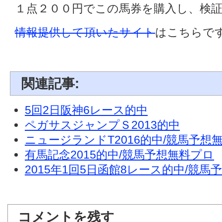
１点２００円でこの馬券を購入し、検
情報提供して頂いたサイト
はこちらで
関連記事:
5回2日阪神6レース的中
ペガサスジャンプＳ2013的中
ニュージランドT2016的中/競馬予想
有馬記念2015的中/競馬予想無料プロ
2015年1回5日函館8レース的中/競馬
コメントを残す