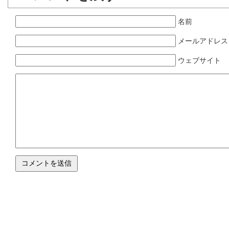
名前
メールアドレス 
ウェブサイト