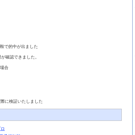
1鞍で的中が出ました
封が確認できました。
た場合
実際に検証いたしました
プロ