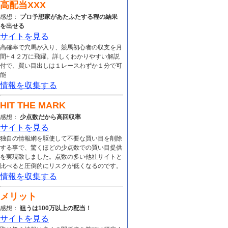
高配当XXX
感想：
プロ予想家があたふたする程の結果
を出せる
サイトを見る
高確率で穴馬が入り、競馬初心者の収支を月
間+４２万に飛躍。詳しくわかりやすい解説
付で、買い目出しは１レースわずか１分で可
能
情報を収集する
HIT THE MARK
感想：
少点数だから高回収率
サイトを見る
独自の情報網を駆使して不要な買い目を削除
する事で、驚くほどの少点数での買い目提供
を実現致しました。点数の多い他社サイトと
比べると圧倒的にリスクが低くなるのです。
情報を収集する
メリット
感想：
狙うは100万以上の配当！
サイトを見る