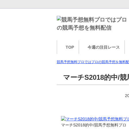
TOP
今週の注目レース
競馬予想無料プロではプロの競馬予想を無料配信
マーチS2018的中/
2
マーチS2018的中/競馬予想無料プロ