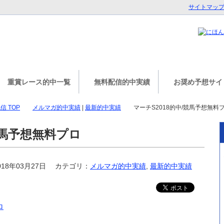
サイトマッ
重賞レース的中一覧
無料配信的中実績
お奨め予想サイ
 TOP
メルマガ的中実績
|
最新的中実績
マーチS2018的中/競馬予想無料
競馬予想無料プロ
018年03月27日
カテゴリ：
メルマガ的中実績
,
最新的中実績