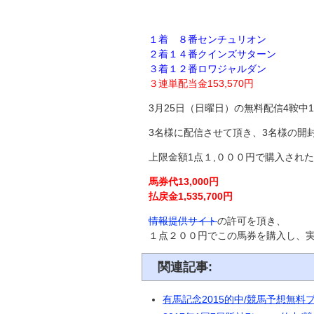
１着 ８番センチュリオン
２着１４番クインズサターン
３着１２番ロワジャルダン
３連単配当金153,570円
3月25日（日曜日）の無料配信4鞍中
3名様に配信させて頂き、3名様の開
上限金額1点１,０００円で購入され
馬券代13
,000円
払戻金1,535,700円
情報提供サイト
の許可を頂き、
１点２００円でこの馬券を購入し、
関連記事:
有馬記念2015的中/競馬予想無料