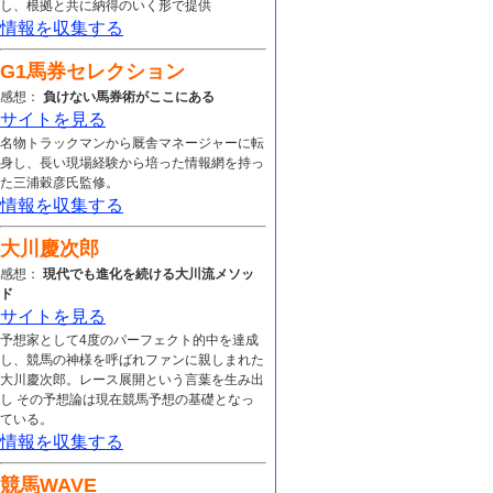
し、根拠と共に納得のいく形で提供
情報を収集する
G1馬券セレクション
感想：
負けない馬券術がここにある
サイトを見る
名物トラックマンから厩舎マネージャーに転
身し、長い現場経験から培った情報網を持っ
た三浦穀彦氏監修。
情報を収集する
大川慶次郎
感想：
現代でも進化を続ける大川流メソッ
ド
サイトを見る
予想家として4度のパーフェクト的中を達成
し、競馬の神様を呼ばれファンに親しまれた
大川慶次郎。レース展開という言葉を生み出
し その予想論は現在競馬予想の基礎となっ
ている。
情報を収集する
競馬WAVE