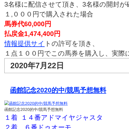
3名様に配信させて頂き、3名様の開封が
１,０００円で購入された場合
馬券代60
,000円
払戻金1,474,400円
情報提供サイ
トの許可を頂き、
１点１００円でこの馬券を購入し、実際
2020年7月22日
函館記念2020的中/競馬予想無料
函館記念2020的中/競馬予想無料
１着 １４番アドマイヤジャスタ
２着 ６番ドゥオーモ