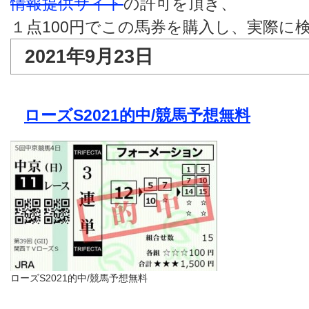
情報提供サイト
の許可を頂き、
１点100円でこの馬券を購入し、実際に
2021年9月23日
ローズS2021的中/競馬予想無料
ローズS2021的中/競馬予想無料