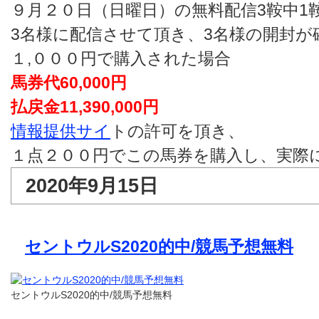
９月２０日（日曜日）の無料配信3鞍中1
3名様に配信させて頂き、3名様の開封が
１,０００円で購入された場合
馬券代60
,000円
払戻金11,390,000円
情報提供サイ
トの許可を頂き、
１点２００円でこの馬券を購入し、実際
2020年9月15日
セントウルS2020的中/競馬予想無料
セントウルS2020的中/競馬予想無料