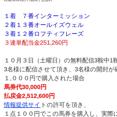
１着 ７番インターミッション
２着１３番オールイズウェル
３着１２番ロフティフレーズ
３連単配当金251,260円
１０月３日（土曜日）の無料配信3鞍中1
3名様に配信させて頂き、3名様の開封が
１,０００円で購入された場合
馬券代30
,000円
払戻金2,512,600円
情報提供サイ
トの許可を頂き、
１点１００円でこの馬券を購入し、実際