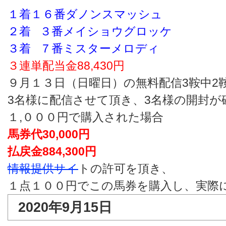
１着１６番ダノンスマッシュ
２着 ３番メイショウグロッケ
３着 ７番ミスターメロディ
３連単配当金88,430円
９月１３日（日曜日）の無料配信3鞍中2
3名様に配信させて頂き、3名様の開封が
１,０００円で購入された場合
馬券代30
,000円
払戻金884,300円
情報提供サイ
トの許可を頂き、
１点１００円でこの馬券を購入し、実際
2020年9月15日