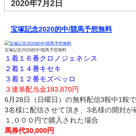
2020年7月2日
宝塚記念2020的中/競馬予想無料
宝塚記念2020的中/競馬予想無料
１着１６番クロノジェネシス
２着１４番キセキ
３着１２番モズベッロ
３連単配当金183,870円
6月28日（日曜日）の無料配信3鞍中1鞍
3名様に配信させて頂き、3名様の開封が
１,０００円で購入された場合
馬券代30
,000円