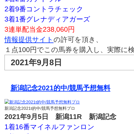
2着9番コントラチェック
3着1番グレナディアガーズ
3連単配当金238,060円
情報提供サイト
の許可を頂き、
１点100円でこの馬券を購入し、実際に
2021年9月8日
新潟記念2021的中/競馬予想無料
新潟記念2021t的中/競馬予想無料プロ
2021年9月5日 新潟11R 新潟記念
1着16番マイネルファンロン