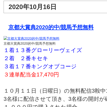
2020年10月16日
京都大賞典2020的中/競馬予想無料
京都大賞典2020的中/競馬予想無料
１着１３番グローリーヴェイズ
２着 ２番キセキ
３着１７番キングオブコージ
３連単配当金17,470円
１０月１１日（日曜日）の無料配信3鞍中
3名様に配信させて頂き、3名様の開封が
１,０００円で購入された場合