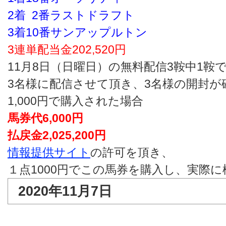
2着 2番ラストドラフト
3着10番サンアップルトン
3連単配当金202,520円
11月8日（日曜日）の無料配信3鞍中1鞍
3名様に配信させて頂き、3名様の開封が
1,000円で購入された場合
馬券代6
,000円
払戻金2,025,200円
情報提供サイト
の許可を頂き、
１点1000円でこの馬券を購入し、実際
2020年11月7日