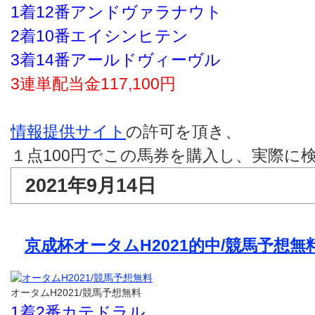
1着12番アンドヴァラナウト
2着10番エイシンヒテン
3着14番アールドヴィーヴル
3連単配当金117,100円
情報提供サイト
の許可を頂き、
１点100円でこの馬券を購入し、実際に
2021年9月14日
京成杯オータムH2021的中/競馬予想無
オータムH2021/競馬予想無料
1着2番カテドラル