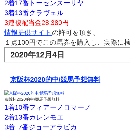
2着17番トーセンスーリヤ
3着13番クラヴェル
3連複配当金28,380円
情報提供サイト
の許可を頂き、
１点100円でこの馬券を購入し、実際に
2020年12月4日
京阪杯2020的中/競馬予想無料
京阪杯2020的中/競馬予想無料
1着10番フィアーノロマーノ
2着13番カレンモエ
3着 7番ジョーアラビカ