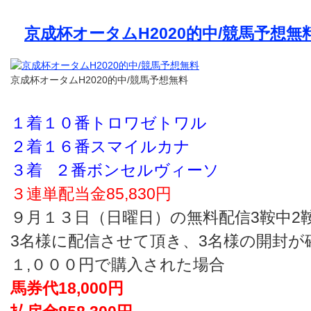
京成杯オータムH2020的中/競馬予想無
京成杯オータムH2020的中/競馬予想無料
１着１０番トロワゼトワル
２着１６番スマイルカナ
３着 ２番ボンセルヴィーソ
３連単配当金85,830円
９月１３日（日曜日）の無料配信3鞍中2
3名様に配信させて頂き、3名様の開封が
１,０００円で購入された場合
馬券代18
,000円