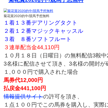
菊花賞2020的中/競馬予想無料
１着１３番デアリングタクト
２着１２番マジックキャッスル
３着 ８番ソフトフルート
３連単配当金44,110円
１０月１８日（日曜日）の無料配信3鞍中
3名様に配信させて頂き、3名様の開封が
１,０００円で購入された場合
馬券代12
,000円
払戻金441,100円
情報提供サイト
の許可を頂き、
１点１００円でこの馬券を購入し、実際