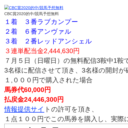
CBC賞2020的中/競馬予想無料
１着 ３番ラブカンプー
２着 ６番アンヴァル
３着 ２番レッドアンシェル
３連単配当金2,444,630円
７月５日（日曜日）の無料配信3鞍中1鞍
3名様に配信させて頂き、3名様の開封が
１,０００円で購入された場合
馬券代60
,000円
払戻金24,446,300円
情報提供サイ
トの許可を頂き、
１点１００円でこの馬券を購入し、実際