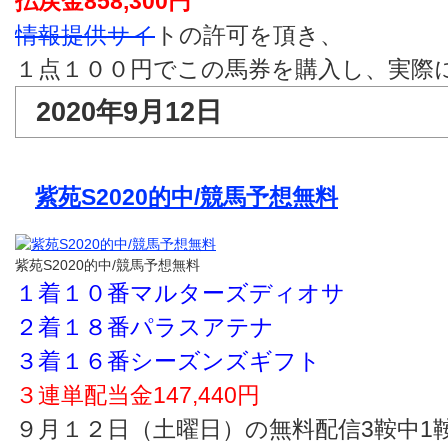
払戻金858,300円
情報提供サイ
トの許可を頂き、
１点１００円でこの馬券を購入し、実際
2020年9月12日
紫苑S2020的中/競馬予想無料
紫苑S2020的中/競馬予想無料
１着１０番マルターズディオサ
２着１８番パラスアテナ
３着１６番シーズンズギフト
３連単配当金147,440円
９月１２日（土曜日）の無料配信3鞍中1