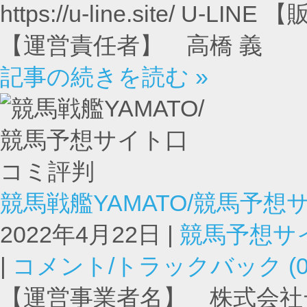
https://u-line.site/ U
【運営責任者】 高橋 義
記事の続きを読む »
競馬戦艦YAMATO/競馬予
2022年4月22日 |
競馬予想サ
|
コメント/トラックバック (0
【運営事業者名】 株式会