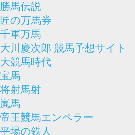
勝馬伝説
匠の万馬券
千軍万馬
大川慶次郎 競馬予想サイト
大競馬時代
宝馬
将射馬射
嵐馬
帝王競馬エンペラー
平場の鉄人