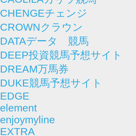
CHENGEチェンジ
CROWNクラウン
DATAデータ 競馬
DEEP投資競馬予想サイト
DREAM万馬券
DUKE競馬予想サイト
EDGE
element
enjoymyline
EXTRA