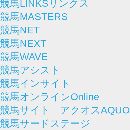
競馬LINKSリンクス
競馬MASTERS
競馬NET
競馬NEXT
競馬WAVE
競馬アシスト
競馬インサイト
競馬オンラインOnline
競馬サイト アクオスAQUO
競馬サードステージ