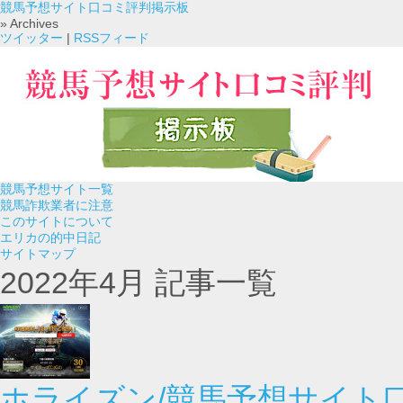
競馬予想サイト口コミ評判掲示板
» Archives
ツイッター
|
RSSフィード
競馬予想サイト一覧
競馬詐欺業者に注意
このサイトについて
エリカの的中日記
サイトマップ
2022年4月 記事一覧
ホライズン/競馬予想サイト