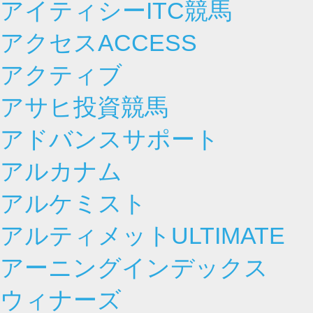
アイティシーITC競馬
アクセスACCESS
アクティブ
アサヒ投資競馬
アドバンスサポート
アルカナム
アルケミスト
アルティメットULTIMATE
アーニングインデックス
ウィナーズ