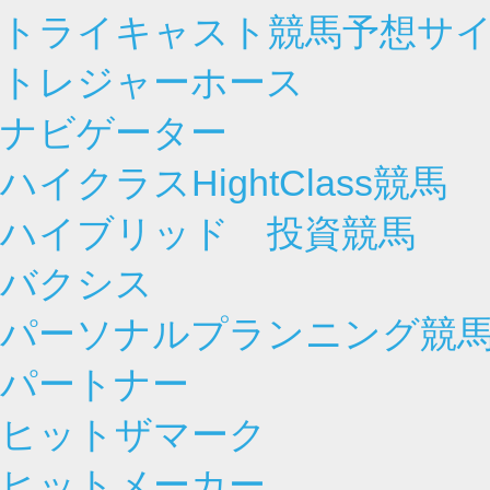
トライキャスト競馬予想サ
トレジャーホース
ナビゲーター
ハイクラスHightClass競馬
ハイブリッド 投資競馬
バクシス
パーソナルプランニング競
パートナー
ヒットザマーク
ヒットメーカー