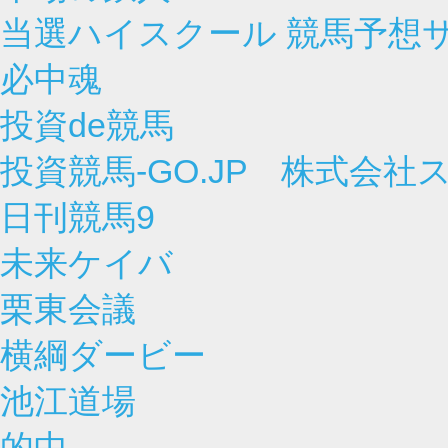
当選ハイスクール 競馬予想
必中魂
投資de競馬
投資競馬-GO.JP 株式会社
日刊競馬9
未来ケイバ
栗東会議
横綱ダービー
池江道場
的中