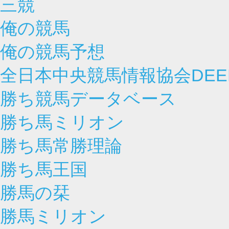
三競
俺の競馬
俺の競馬予想
全日本中央競馬情報協会DEE
勝ち競馬データベース
勝ち馬ミリオン
勝ち馬常勝理論
勝ち馬王国
勝馬の栞
勝馬ミリオン