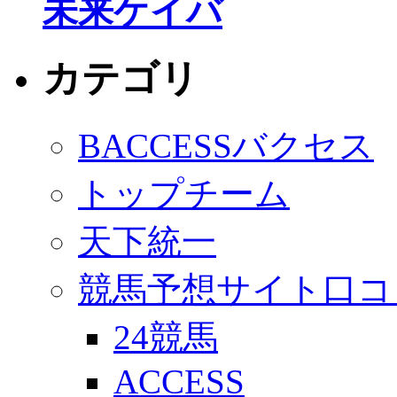
未来ケイバ
カテゴリ
BACCESSバクセス
トップチーム
天下統一
競馬予想サイト口コ
24競馬
ACCESS