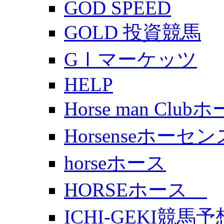
GOD SPEED
GOLD 投資競馬
GⅠマーケッツ
HELP
Horse man Cl
Horsenseホーセン
horseホース
HORSEホース
ICHI-GEKI競馬