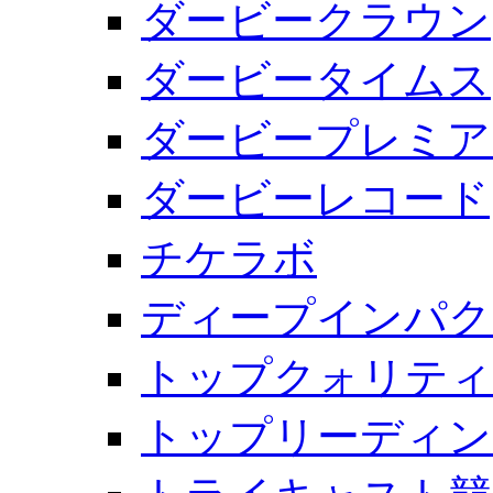
ダービークラウン
ダービータイムス
ダービープレミア
ダービーレコード
チケラボ
ディープインパク
トップクォリティ
トップリーディングT