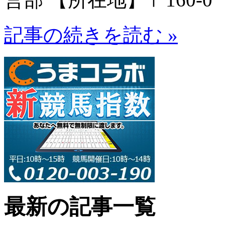
記事の続きを読む »
最新の記事一覧