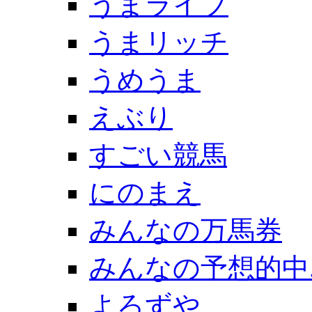
うまライブ
うまリッチ
うめうま
えぶり
すごい競馬
にのまえ
みんなの万馬券
みんなの予想的中.
よろずや