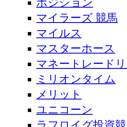
ポジション
マイラーズ 競馬
マイルス
マスターホース
マネートレードリ
ミリオンタイム
メリット
ユニコーン
ラフロイグ投資競