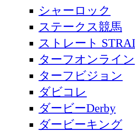
シャーロック
ステークス競馬
ストレート STRAI
ターフオンライン
ターフビジョン
ダビコレ
ダービーDerby
ダービーキング