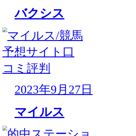
バクシス
2023年9月27日
マイルス