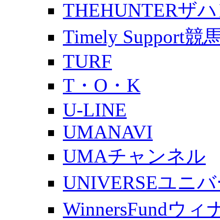
THEHUNTERザ
Timely Support競
TURF
T・O・K
U-LINE
UMANAVI
UMAチャンネル
UNIVERSEユニ
WinnersFun