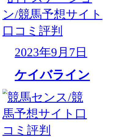
2023年9月7日
ケイバライン