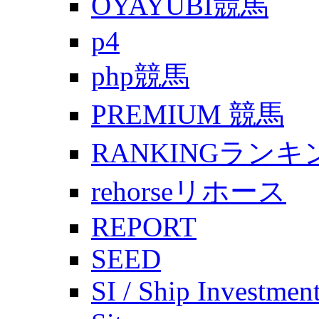
OYAYUBI競馬
p4
php競馬
PREMIUM 競馬
RANKINGランキ
rehorseリホース
REPORT
SEED
SI / Ship Investmen