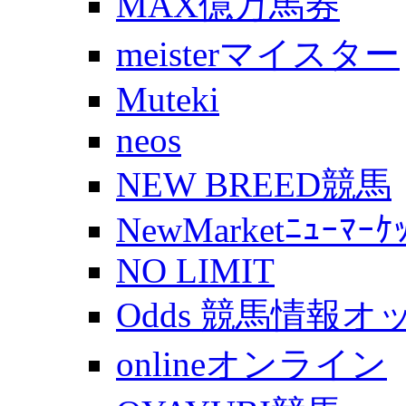
MAX億万馬券
meisterマイスター
Muteki
neos
NEW BREED競馬
NewMarketﾆｭｰﾏｰｹ
NO LIMIT
Odds 競馬情報オ
onlineオンライン