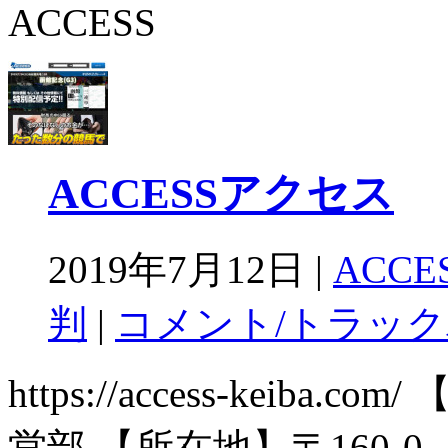
ACCESS
ACCESSアクセス
2019年7月12日 |
ACCE
判
|
コメント/トラックバ
https://access-keiba.
営部 【所在地】〒160-0