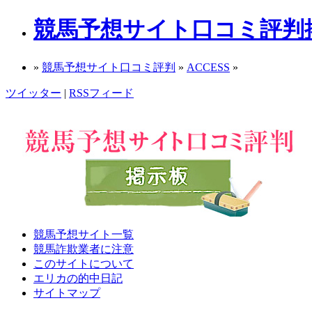
競馬予想サイト口コミ評判
»
競馬予想サイト口コミ評判
»
ACCESS
»
ツイッター
|
RSSフィード
競馬予想サイト一覧
競馬詐欺業者に注意
このサイトについて
エリカの的中日記
サイトマップ