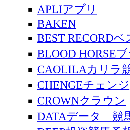
APLIアプリ
BAKEN
BEST RECOR
BLOOD HORS
CAOLILAカリラ
CHENGEチェンジ
CROWNクラウン
DATAデータ 競