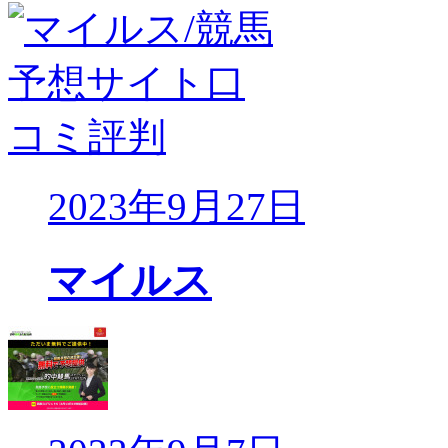
2023年9月27日
マイルス