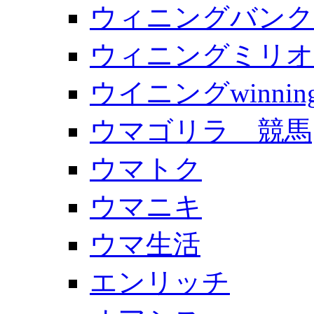
ウィニングバンク
ウィニングミリオンW
ウイニングwinni
ウマゴリラ 競馬
ウマトク
ウマニキ
ウマ生活
エンリッチ