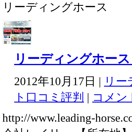
リーディングホース
リーディングホー
2012年10月17日 |
リー
ト口コミ評判
|
コメント
http://www.leading-