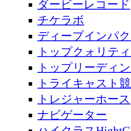
ダービーレコード
チケラボ
ディープインパク
トップクォリティ
トップリーディングT
トライキャスト競
トレジャーホース
ナビゲーター
ハイクラスHightCl