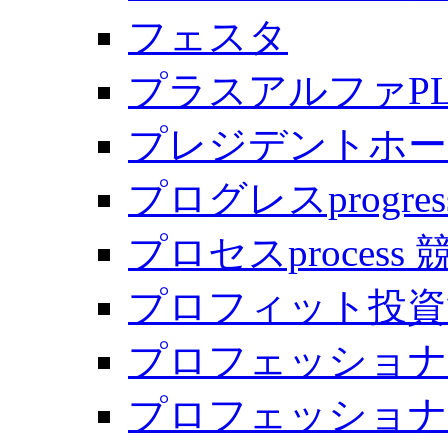
フェスタ
プラスアルファPL
プレジデントホースクラブ
プログレスprogres
プロセスprocess 
プロフィット投資
プロフェッショナ
プロフェッショナ