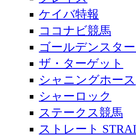
ケイバ特報
ココナビ競馬
ゴールデンスター
ザ・ターゲット
シャニングホース
シャーロック
ステークス競馬
ストレート STRAI