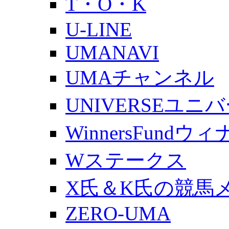
T・O・K
U-LINE
UMANAVI
UMAチャンネル
UNIVERSEユニ
WinnersFun
Wステークス
X氏＆K氏の競馬
ZERO-UMA