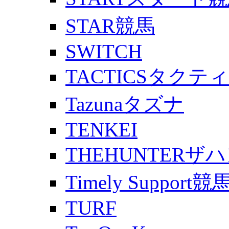
STAR競馬
SWITCH
TACTICSタクテ
Tazunaタズナ
TENKEI
THEHUNTERザ
Timely Support競
TURF