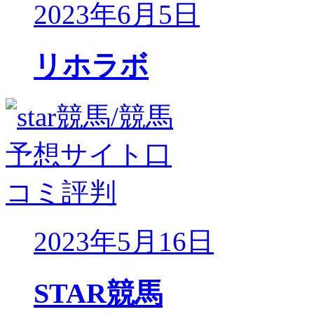
2023年6月5日
リホラボ
2023年5月16日
STAR競馬