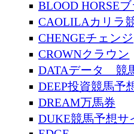
BLOOD HORS
CAOLILAカリラ
CHENGEチェンジ
CROWNクラウン
DATAデータ 競
DEEP投資競馬予
DREAM万馬券
DUKE競馬予想サ
EDGE