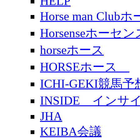
HELP
Horse man Cl
Horsenseホーセン
horseホース
HORSEホース
ICHI-GEKI競馬
INSIDE インサ
JHA
KEIBA会議