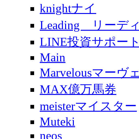
knightナイ
Leading リーデ
LINE投資サポー
Main
Marvelousマー
MAX億万馬券
meisterマイスター
Muteki
neos