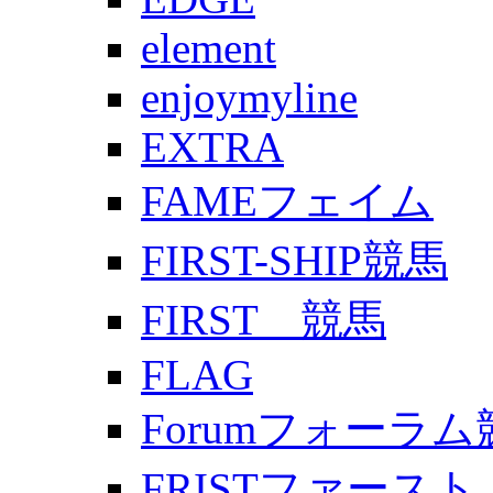
element
enjoymyline
EXTRA
FAMEフェイム
FIRST-SHIP競馬
FIRST 競馬
FLAG
Forumフォーラ
FRISTファースト