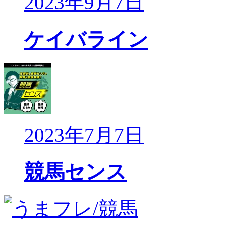
2023年9月7日
ケイバライン
2023年7月7日
競馬センス