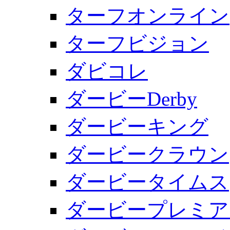
ターフオンライン
ターフビジョン
ダビコレ
ダービーDerby
ダービーキング
ダービークラウン
ダービータイムス
ダービープレミア