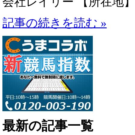
会社レイリー 【所在地
記事の続きを読む »
最新の記事一覧