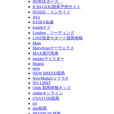
HORSEホース
ICHI-GEKI競馬予想サイト
INSIDE インサイド
JHA
KEIBA会議
knightナイ
Leading リーディング
LINE投資サポート競馬情報
Main
Marvelousマーヴェラス
MAX億万馬券
meisterマイスター
Muteki
neos
NEW BREED競馬
NewMarketﾆｭｰﾏｰｹｯﾄ
NO LIMIT
Odds 競馬情報オッズ
onlineオンライン
OYAYUBI競馬
p4
php競馬
PREMIUM 競馬