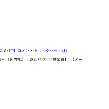
コミ評判
|
コメント/トラックバック (1)
三 【所在地】 東京都渋谷区神泉町1-5 【メー