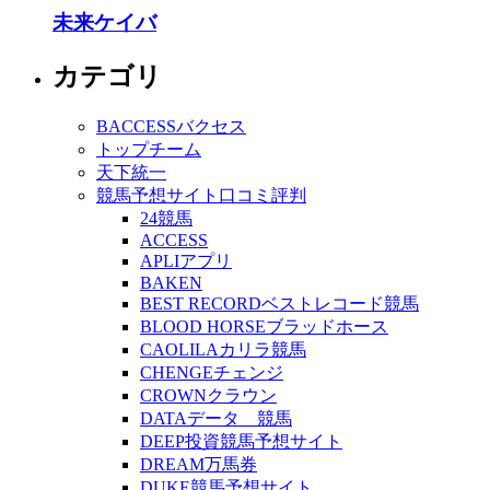
未来ケイバ
カテゴリ
BACCESSバクセス
トップチーム
天下統一
競馬予想サイト口コミ評判
24競馬
ACCESS
APLIアプリ
BAKEN
BEST RECORDベストレコード競馬
BLOOD HORSEブラッドホース
CAOLILAカリラ競馬
CHENGEチェンジ
CROWNクラウン
DATAデータ 競馬
DEEP投資競馬予想サイト
DREAM万馬券
DUKE競馬予想サイト