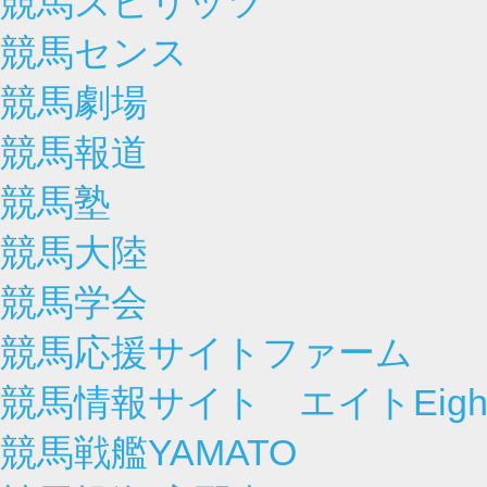
競馬スピリッツ
競馬センス
競馬劇場
競馬報道
競馬塾
競馬大陸
競馬学会
競馬応援サイトファーム
競馬情報サイト エイトEigh
競馬戦艦YAMATO