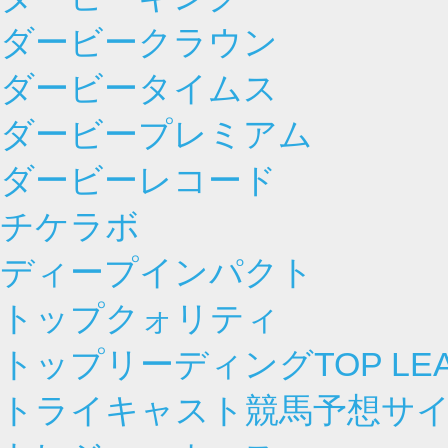
ダービークラウン
ダービータイムス
ダービープレミアム
ダービーレコード
チケラボ
ディープインパクト
トップクォリティ
トップリーディングTOP LEA
トライキャスト競馬予想サ