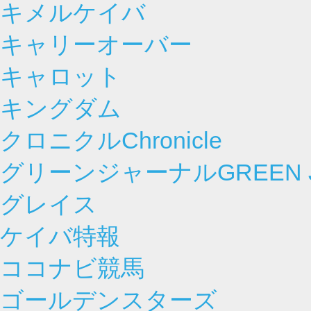
キメルケイバ
キャリーオーバー
キャロット
キングダム
クロニクルChronicle
グリーンジャーナルGREEN J
グレイス
ケイバ特報
ココナビ競馬
ゴールデンスターズ