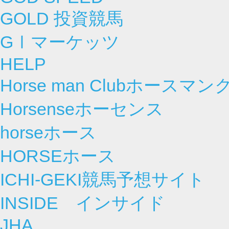
GOLD 投資競馬
GⅠマーケッツ
HELP
Horse man Clubホースマ
Horsenseホーセンス
horseホース
HORSEホース
ICHI-GEKI競馬予想サイト
INSIDE インサイド
JHA