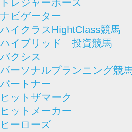
トレジャーホース
ナビゲーター
ハイクラスHightClass競馬
ハイブリッド 投資競馬
バクシス
パーソナルプランニング競
パートナー
ヒットザマーク
ヒットメーカー
ヒーローズ