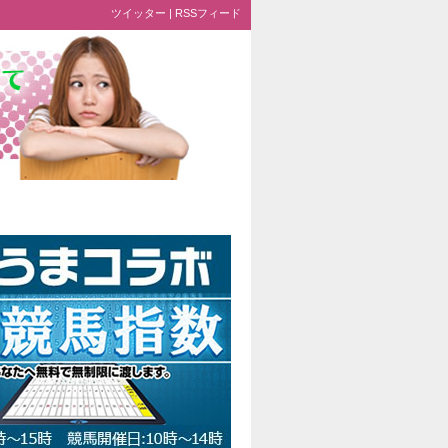
ツイッター
|
RSSフィード
トマップ