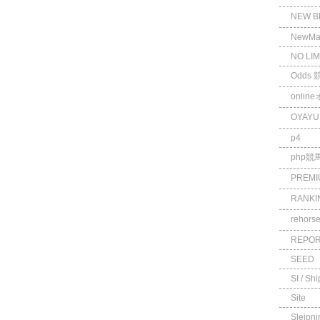
NEW 
NewMar
NO LIM
Odds
onli
OYAY
p4
php競
PREM
RANK
rehor
REPO
SEED
SI / Sh
Site
Slei