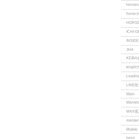
Hors
hors
HOR
ICHI
INSI
JHA
KEIB
knigh
Lead
LIN
Main
Marv
MAX
meis
Muteki
neos