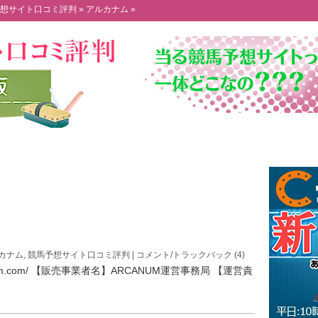
想サイト口コミ評判
»
アルカナム
»
者に注意
このサイトについて
エリカの的中日記
サイ
カナム
,
競馬予想サイト口コミ評判
|
コメント/トラックバック (4)
rcanum.com/ 【販売事業者名】ARCANUM運営事務局 【運営責