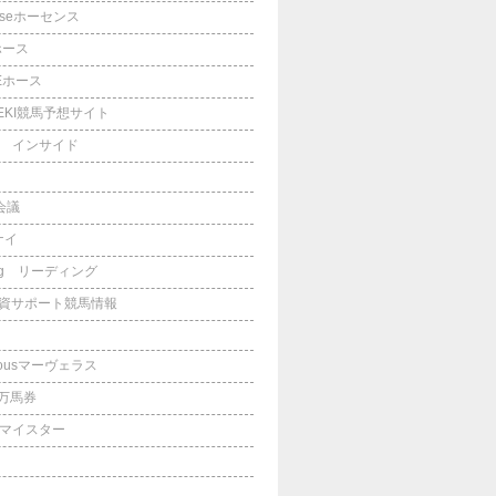
enseホーセンス
eホース
SEホース
-GEKI競馬予想サイト
DE インサイド
A会議
tナイ
ing リーディング
E投資サポート競馬情報
elousマーヴェラス
億万馬券
terマイスター