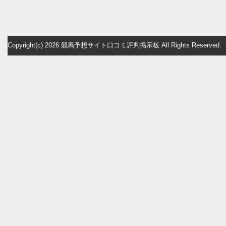
Copyright(c) 2026
競馬予想サイト口コミ評判掲示板
All Rights Reserved.