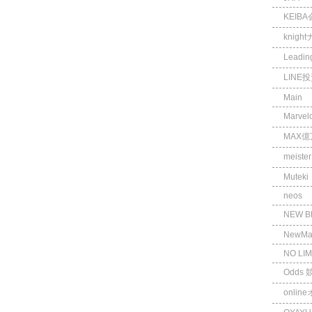
KEIB
knigh
Lead
LIN
Main
Marv
MAX
meis
Muteki
neos
NEW 
NewMar
NO LIM
Odds
onli