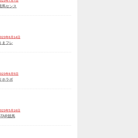
2023年7月7日
競馬センス
2023年6月14日
うまフレ
2023年6月5日
リホラボ
2023年5月16日
STAR競馬