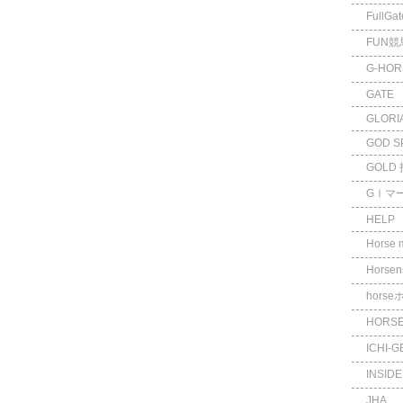
FullG
FUN競
G-HO
GATE
GLORI
GOD S
GOLD
GⅠマ
HELP
Hors
Hors
hors
HOR
ICHI
INSI
JHA