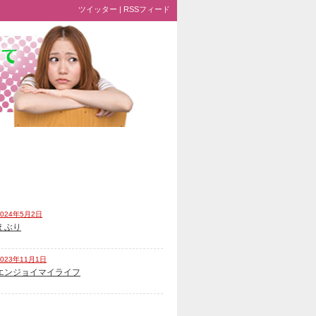
ツイッター
|
RSSフィード
トマップ
事一覧
2024年5月2日
えぶり
2023年11月1日
エンジョイマイライフ