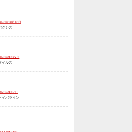
2023年10月18日
バクシス
2023年9月27日
マイルス
2023年9月7日
ケイバライン