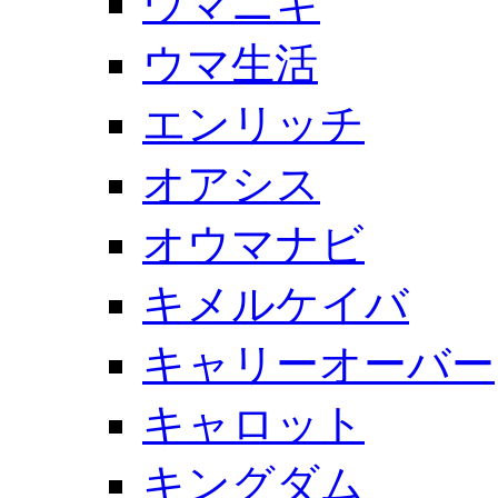
ウマニキ
ウマ生活
エンリッチ
オアシス
オウマナビ
キメルケイバ
キャリーオーバー
キャロット
キングダム