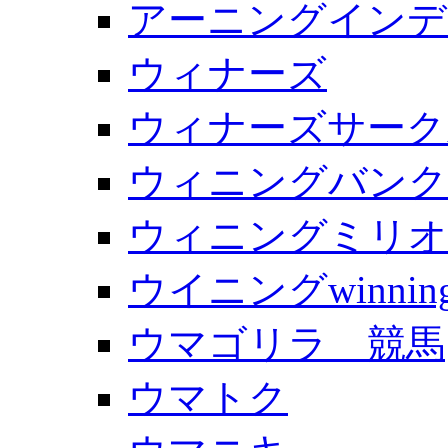
アーニングインデ
ウィナーズ
ウィナーズサーク
ウィニングバンク
ウィニングミリオンW
ウイニングwinni
ウマゴリラ 競馬
ウマトク