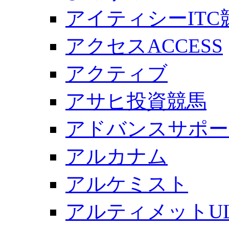
アイティシーITC
アクセスACCESS
アクティブ
アサヒ投資競馬
アドバンスサポー
アルカナム
アルケミスト
アルティメットULT