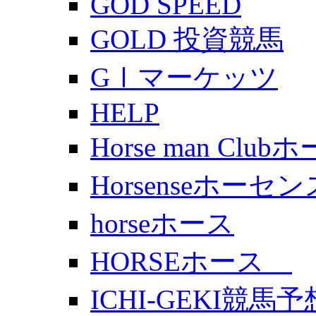
GOD SPEED
GOLD 投資競馬
GⅠマーケッツ
HELP
Horse man Cl
Horsenseホーセン
horseホース
HORSEホース
ICHI-GEKI競馬