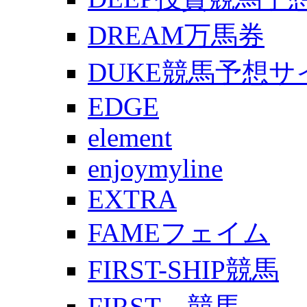
DREAM万馬券
DUKE競馬予想サ
EDGE
element
enjoymyline
EXTRA
FAMEフェイム
FIRST-SHIP競馬
FIRST 競馬