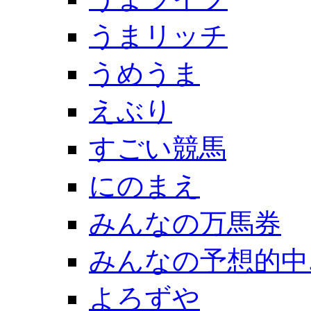
うまリッチ
うめうま
えぶり
すごい競馬
にのまえ
みんなの万馬券
みんなの予想的中.
よろずや