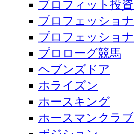
プロフィット投資
プロフェッショナ
プロフェッショナ
プロローグ競馬
ヘブンズドア
ホライズン
ホースキング
ホースマンクラブ
ポジション