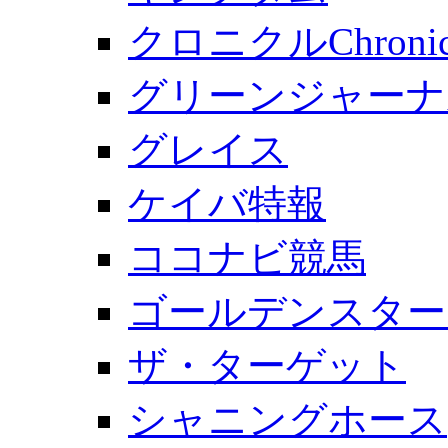
クロニクルChronic
グリーンジャーナルG
グレイス
ケイバ特報
ココナビ競馬
ゴールデンスター
ザ・ターゲット
シャニングホース