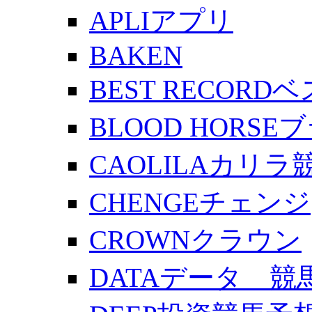
APLIアプリ
BAKEN
BEST RECOR
BLOOD HORS
CAOLILAカリラ
CHENGEチェンジ
CROWNクラウン
DATAデータ 競