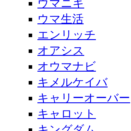
ウマニキ
ウマ生活
エンリッチ
オアシス
オウマナビ
キメルケイバ
キャリーオーバー
キャロット
キングダム