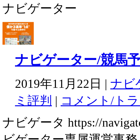
ナビゲーター
ナビゲーター/競馬
2019年11月22日 |
ナビ
ミ評判
|
コメント/トラッ
ナビゲータ https://navig
ビゲーター専属運営事務