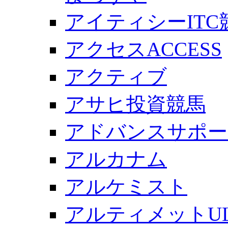
アイティシーITC
アクセスACCESS
アクティブ
アサヒ投資競馬
アドバンスサポー
アルカナム
アルケミスト
アルティメットULT