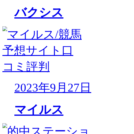
バクシス
2023年9月27日
マイルス