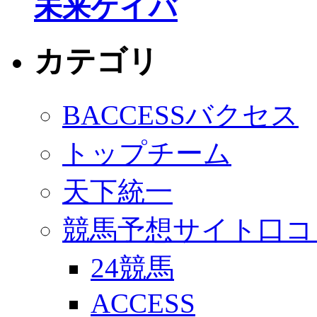
未来ケイバ
カテゴリ
BACCESSバクセス
トップチーム
天下統一
競馬予想サイト口コ
24競馬
ACCESS