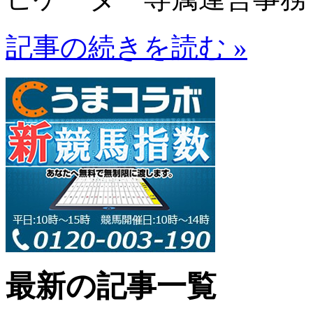
記事の続きを読む »
最新の記事一覧