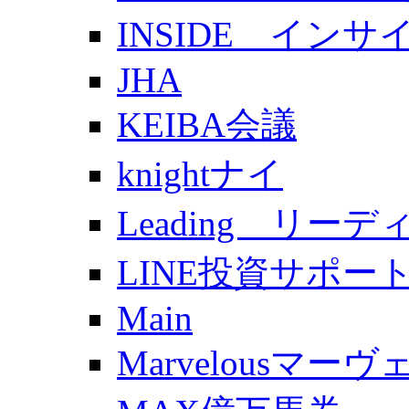
INSIDE インサ
JHA
KEIBA会議
knightナイ
Leading リーデ
LINE投資サポー
Main
Marvelousマー