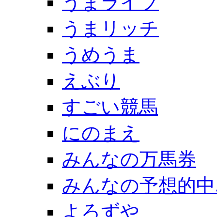
うまライブ
うまリッチ
うめうま
えぶり
すごい競馬
にのまえ
みんなの万馬券
みんなの予想的中.
よろずや