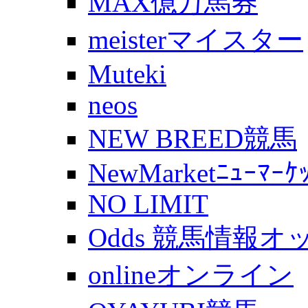
MAX億万馬券
meisterマイスター
Muteki
neos
NEW BREED競馬
NewMarketﾆｭｰﾏｰｹ
NO LIMIT
Odds 競馬情報オ
onlineオンライン