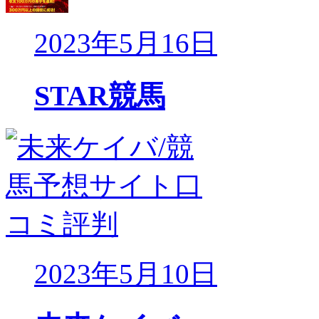
2023年5月16日
STAR競馬
2023年5月10日