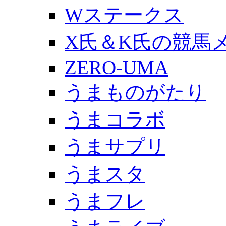
Wステークス
X氏＆K氏の競馬
ZERO-UMA
うまものがたり
うまコラボ
うまサプリ
うまスタ
うまフレ