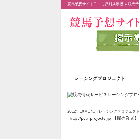
競馬予想サイト口コミ評判掲示板
»
競馬予
競馬予想サイト一覧
競馬詐欺業
レーシングプロジェクト
2012年10月17日 |
レーシングプロジェク
http://pc.r-projects.jp