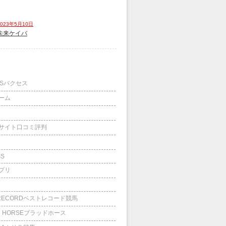
2023年5月10日
未来ケイバ
カテゴリ
SSバクセス
ーム
サイト口コミ評判
SS
アプリ
 RECORDベストレコード競馬
D HORSEブラッドホース