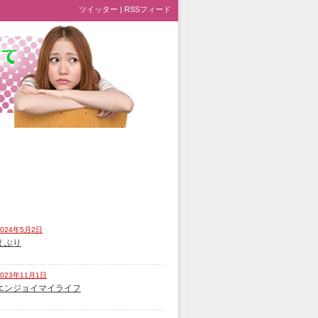
ツイッター
|
RSSフィード
トマップ
事一覧
2024年5月2日
えぶり
2023年11月1日
エンジョイマイライフ