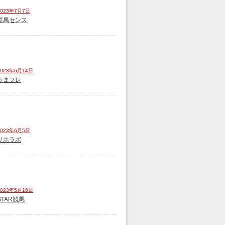
2023年7月7日
競馬センス
2023年6月14日
うまフレ
2023年6月5日
リホラボ
2023年5月16日
STAR競馬