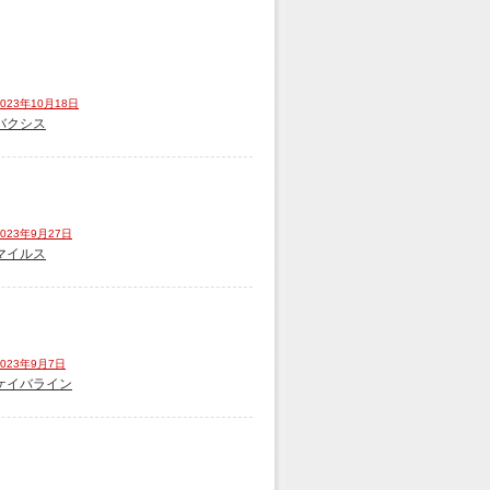
2023年10月18日
バクシス
2023年9月27日
マイルス
2023年9月7日
ケイバライン