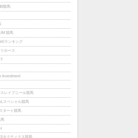
UBI競馬
馬
IUM 競馬
INGランキング
seリホース
RT
ip Investment
pnirスレイプニール競馬
IALスペシャル競馬
Tスタート競馬
競馬
H
ICSタクティクス競馬