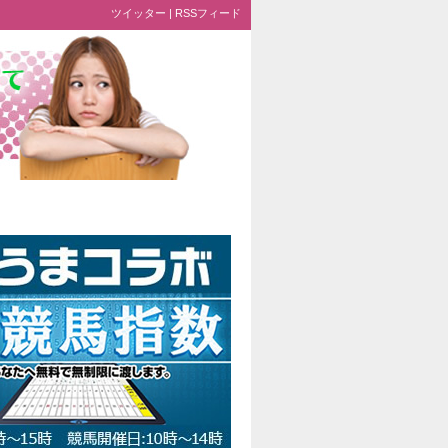
ツイッター
|
RSSフィード
トマップ