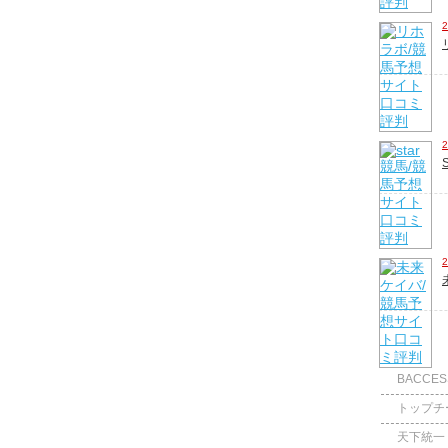
BACCE
トップチ
天下統一