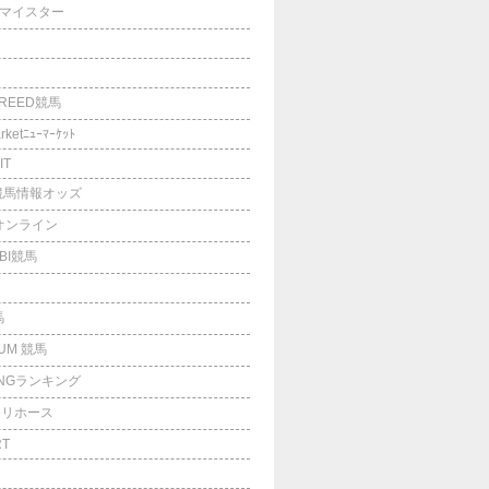
terマイスター
BREED競馬
ketﾆｭｰﾏｰｹｯﾄ
IT
 競馬情報オッズ
neオンライン
UBI競馬
馬
IUM 競馬
INGランキング
seリホース
RT