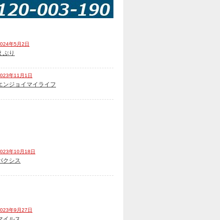
事一覧
2024年5月2日
えぶり
2023年11月1日
エンジョイマイライフ
2023年10月18日
バクシス
2023年9月27日
マイルス