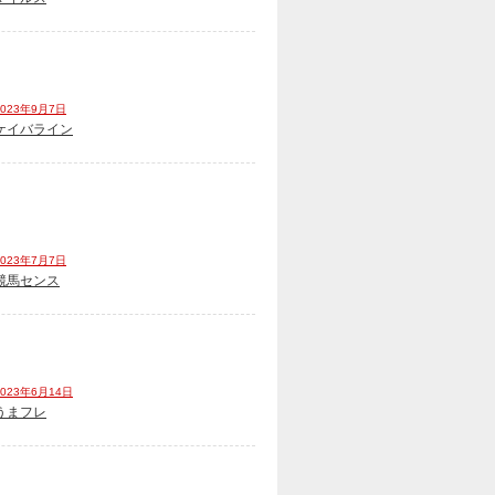
2023年9月7日
ケイバライン
2023年7月7日
競馬センス
2023年6月14日
うまフレ