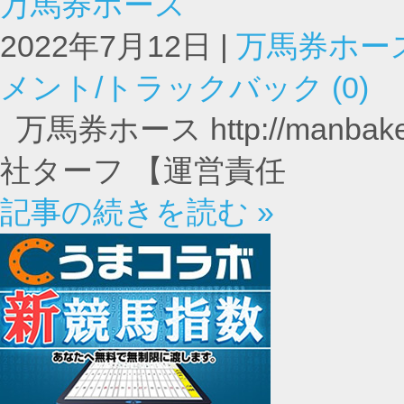
万馬券ホース
2022年7月12日 |
万馬券ホー
メント/トラックバック (0)
万馬券ホース http://manba
社ターフ 【運営責任
記事の続きを読む »