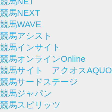
競馬NET
競馬NEXT
競馬WAVE
競馬アシスト
競馬インサイト
競馬オンラインOnline
競馬サイト アクオスAQUO
競馬サードステージ
競馬ジャパン
競馬スピリッツ