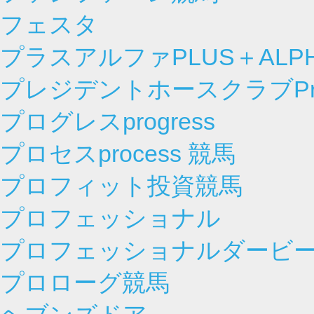
フェスタ
プラスアルファPLUS＋ALP
プレジデントホースクラブPresid
プログレスprogress
プロセスprocess 競馬
プロフィット投資競馬
プロフェッショナル
プロフェッショナルダービ
プロローグ競馬