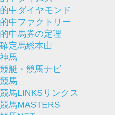
的中ダイヤモンド
的中ファクトリー
的中馬券の定理
確定馬総本山
神馬
競艇・競馬ナビ
競馬
競馬LINKSリンクス
競馬MASTERS