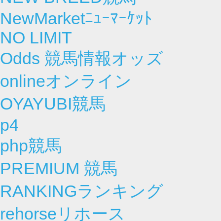
NewMarketﾆｭｰﾏｰｹｯﾄ
NO LIMIT
Odds 競馬情報オッズ
onlineオンライン
OYAYUBI競馬
p4
php競馬
PREMIUM 競馬
RANKINGランキング
rehorseリホース