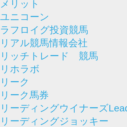
メリット
ユニコーン
ラフロイグ投資競馬
リアル競馬情報会社
リッチトレード 競馬
リホラボ
リーク
リーク馬券
リーディングウイナーズLeadin
リーディングジョッキー