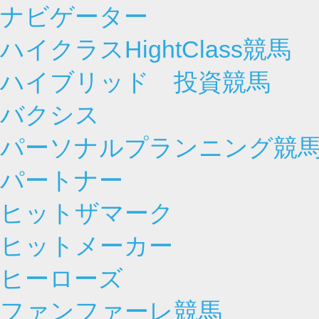
ナビゲーター
ハイクラスHightClass競馬
ハイブリッド 投資競馬
バクシス
パーソナルプランニング競
パートナー
ヒットザマーク
ヒットメーカー
ヒーローズ
ファンファーレ競馬