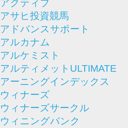
アクティブ
アサヒ投資競馬
アドバンスサポート
アルカナム
アルケミスト
アルティメットULTIMATE
アーニングインデックス
ウィナーズ
ウィナーズサークル
ウィニングバンク