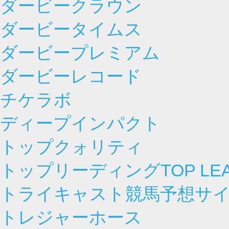
ダービークラウン
ダービータイムス
ダービープレミアム
ダービーレコード
チケラボ
ディープインパクト
トップクォリティ
トップリーディングTOP LEA
トライキャスト競馬予想サ
トレジャーホース