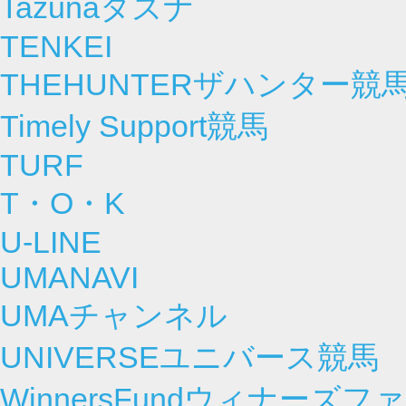
Tazunaタズナ
TENKEI
THEHUNTERザハンター競
Timely Support競馬
TURF
T・O・K
U-LINE
UMANAVI
UMAチャンネル
UNIVERSEユニバース競馬
WinnersFundウィナーズ