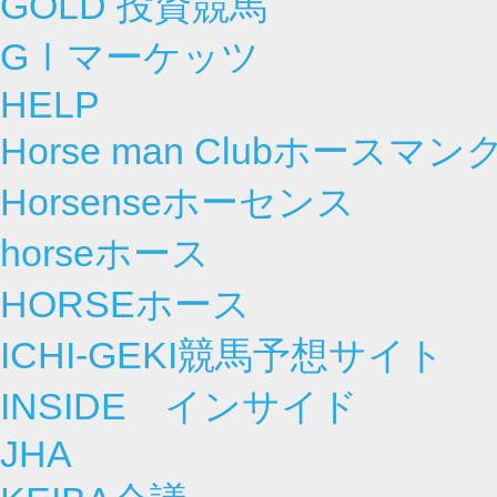
GOLD 投資競馬
GⅠマーケッツ
HELP
Horse man Clubホースマ
Horsenseホーセンス
horseホース
HORSEホース
ICHI-GEKI競馬予想サイト
INSIDE インサイド
JHA