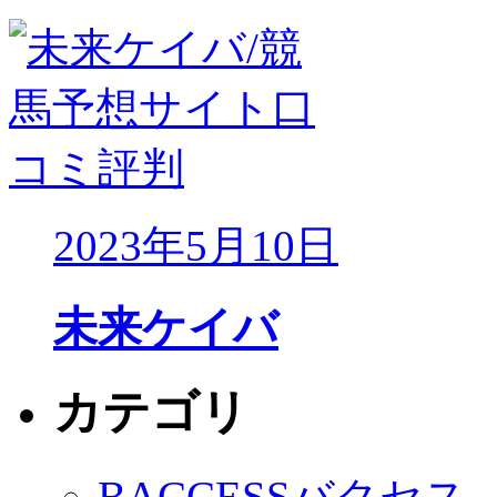
2023年5月10日
未来ケイバ
カテゴリ
BACCESSバクセス