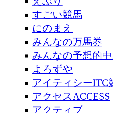
えぶり
すごい競馬
にのまえ
みんなの万馬券
みんなの予想的中.
よろずや
アイティシーITC
アクセスACCESS
アクティブ