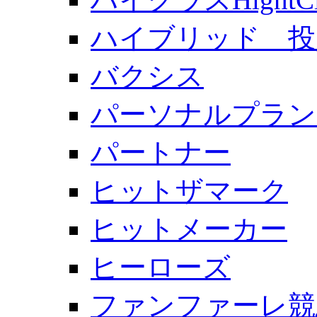
ハイブリッド 投
バクシス
パーソナルプラン
パートナー
ヒットザマーク
ヒットメーカー
ヒーローズ
ファンファーレ競