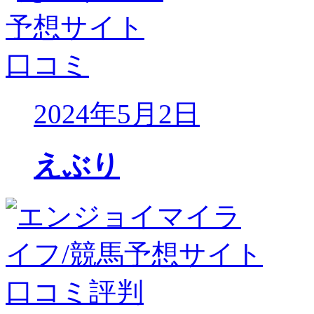
2024年5月2日
えぶり