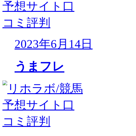
2023年6月14日
うまフレ