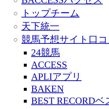
トップチーム
天下統一
競馬予想サイト口コ
24競馬
ACCESS
APLIアプリ
BAKEN
BEST RECOR