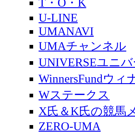
T・O・K
U-LINE
UMANAVI
UMAチャンネル
UNIVERSEユニ
WinnersFun
Wステークス
X氏＆K氏の競馬
ZERO-UMA