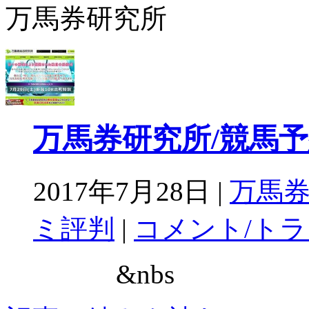
万馬券研究所
万馬券研究所/競馬
2017年7月28日 |
万馬
ミ評判
|
コメント/トラッ
&nbs