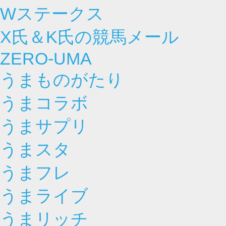
Wステークス
X氏＆K氏の競馬メール
ZERO-UMA
うまものがたり
うまコラボ
うまサプリ
うまスタ
うまフレ
うまライブ
うまリッチ