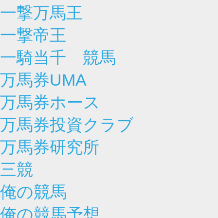
一撃万馬王
一撃帝王
一騎当千 競馬
万馬券UMA
万馬券ホース
万馬券投資クラブ
万馬券研究所
三競
俺の競馬
俺の競馬予想