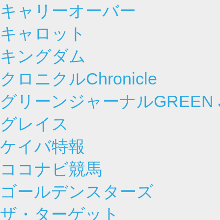
キャリーオーバー
キャロット
キングダム
クロニクルChronicle
グリーンジャーナルGREEN J
グレイス
ケイバ特報
ココナビ競馬
ゴールデンスターズ
ザ・ターゲット