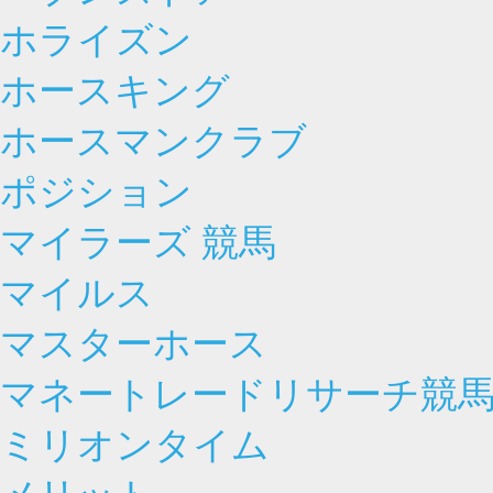
ホライズン
ホースキング
ホースマンクラブ
ポジション
マイラーズ 競馬
マイルス
マスターホース
マネートレードリサーチ競
ミリオンタイム