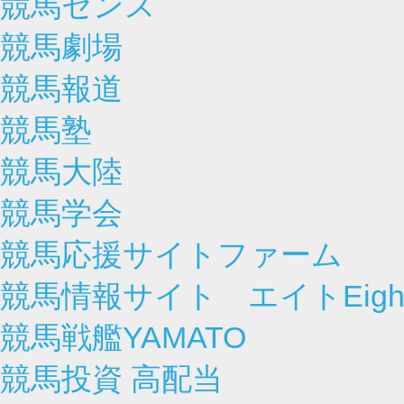
競馬センス
競馬劇場
競馬報道
競馬塾
競馬大陸
競馬学会
競馬応援サイトファーム
競馬情報サイト エイトEigh
競馬戦艦YAMATO
競馬投資 高配当