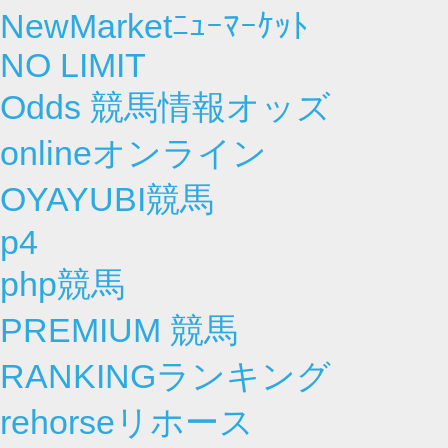
NewMarketﾆｭｰﾏｰｹｯﾄ
NO LIMIT
Odds 競馬情報オッズ
onlineオンライン
OYAYUBI競馬
p4
php競馬
PREMIUM 競馬
RANKINGランキング
rehorseリホース