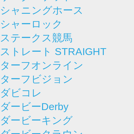
シャニングホース
シャーロック
ステークス競馬
ストレート STRAIGHT
ターフオンライン
ターフビジョン
ダビコレ
ダービーDerby
ダービーキング