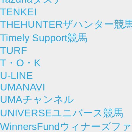
TENKEI
THEHUNTERザハンター競
Timely Support競馬
TURF
T・O・K
U-LINE
UMANAVI
UMAチャンネル
UNIVERSEユニバース競馬
WinnersFundウィナーズ