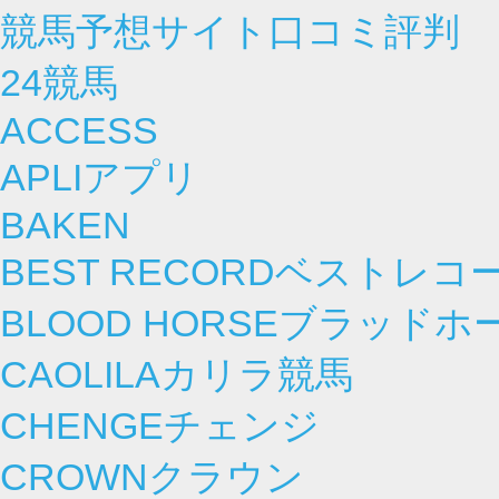
競馬予想サイト口コミ評判
24競馬
ACCESS
APLIアプリ
BAKEN
BEST RECORDベストレコ
BLOOD HORSEブラッドホ
CAOLILAカリラ競馬
CHENGEチェンジ
CROWNクラウン