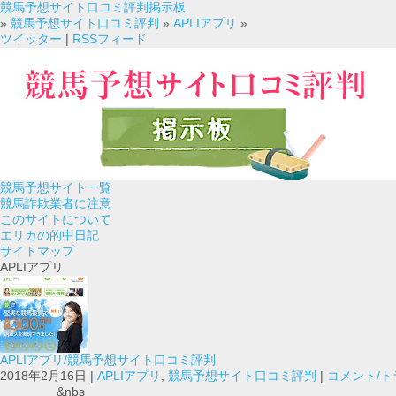
競馬予想サイト口コミ評判掲示板
»
競馬予想サイト口コミ評判
»
APLIアプリ
»
ツイッター
|
RSSフィード
競馬予想サイト一覧
競馬詐欺業者に注意
このサイトについて
エリカの的中日記
サイトマップ
APLIアプリ
APLIアプリ/競馬予想サイト口コミ評判
2018年2月16日 |
APLIアプリ
,
競馬予想サイト口コミ評判
|
コメント/トラ
&nbs