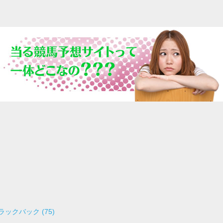
ックバック (75)