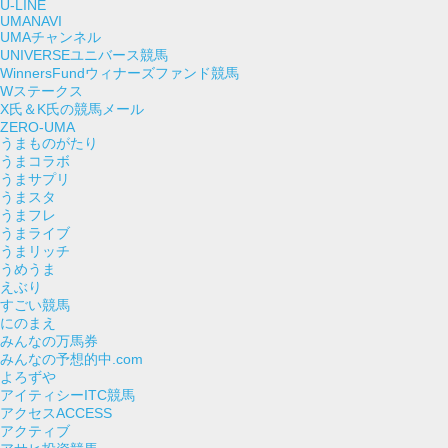
U-LINE
UMANAVI
UMAチャンネル
UNIVERSEユニバース競馬
WinnersFundウィナーズファンド競馬
Wステークス
X氏＆K氏の競馬メール
ZERO-UMA
うまものがたり
うまコラボ
うまサプリ
うまスタ
うまフレ
うまライブ
うまリッチ
うめうま
えぶり
すごい競馬
にのまえ
みんなの万馬券
みんなの予想的中.com
よろずや
アイティシーITC競馬
アクセスACCESS
アクティブ