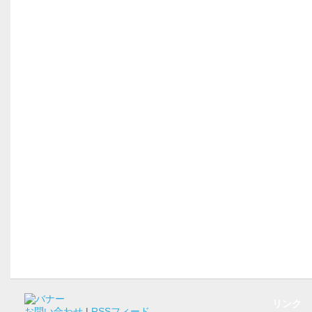
リンク
お問い合わせ
|
RSSフィード