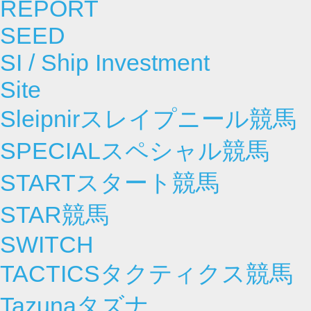
REPORT
SEED
SI / Ship Investment
Site
Sleipnirスレイプニール競馬
SPECIALスペシャル競馬
STARTスタート競馬
STAR競馬
SWITCH
TACTICSタクティクス競馬
Tazunaタズナ