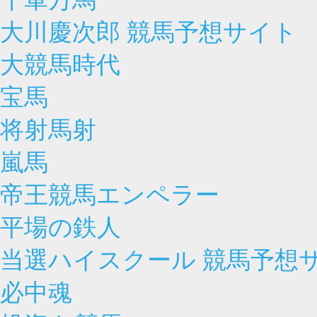
大川慶次郎 競馬予想サイト
大競馬時代
宝馬
将射馬射
嵐馬
帝王競馬エンペラー
平場の鉄人
当選ハイスクール 競馬予想
必中魂