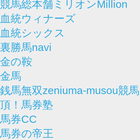
競馬総本舗ミリオンMillion
血統ウィナーズ
血統シックス
裏勝馬navi
金の鞍
金馬
銭馬無双zeniuma-musou競馬
頂！馬券塾
馬券CC
馬券の帝王