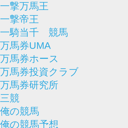
一撃万馬王
一撃帝王
一騎当千 競馬
万馬券UMA
万馬券ホース
万馬券投資クラブ
万馬券研究所
三競
俺の競馬
俺の競馬予想