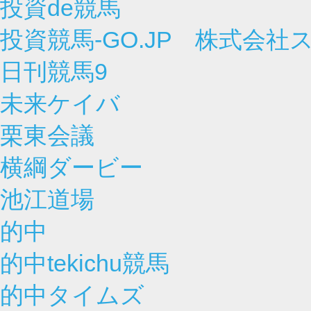
投資de競馬
投資競馬-GO.JP 株式会社
日刊競馬9
未来ケイバ
栗東会議
横綱ダービー
池江道場
的中
的中tekichu競馬
的中タイムズ