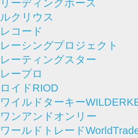
リーディングホース
ルクリウス
レコード
レーシングプロジェクト
レーティングスター
レープロ
ロイドRIOD
ワイルドターキーWILDERK
ワンアンドオンリー
ワールドトレードWorldTrad