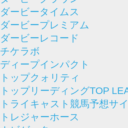
ダービータイムス
ダービープレミアム
ダービーレコード
チケラボ
ディープインパクト
トップクォリティ
トップリーディングTOP LEA
トライキャスト競馬予想サ
トレジャーホース