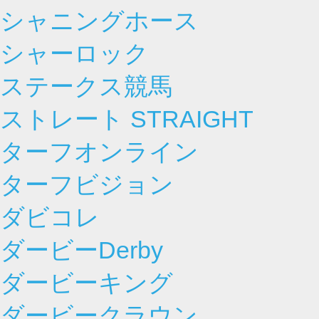
シャニングホース
シャーロック
ステークス競馬
ストレート STRAIGHT
ターフオンライン
ターフビジョン
ダビコレ
ダービーDerby
ダービーキング
ダービークラウン