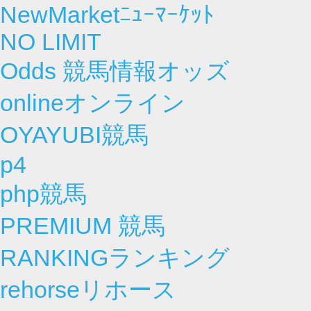
NewMarketﾆｭｰﾏｰｹｯﾄ
NO LIMIT
Odds 競馬情報オッズ
onlineオンライン
OYAYUBI競馬
p4
php競馬
PREMIUM 競馬
RANKINGランキング
rehorseリホース