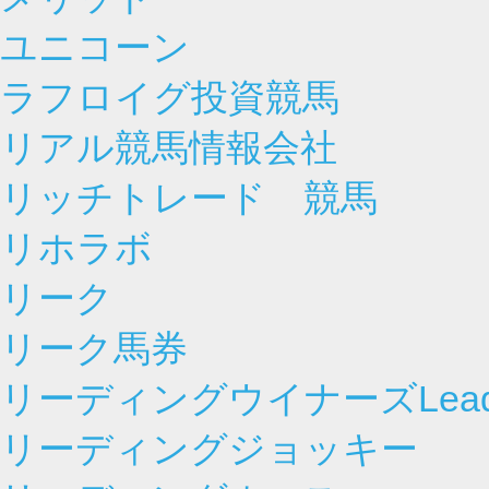
ユニコーン
ラフロイグ投資競馬
リアル競馬情報会社
リッチトレード 競馬
リホラボ
リーク
リーク馬券
リーディングウイナーズLeadin
リーディングジョッキー