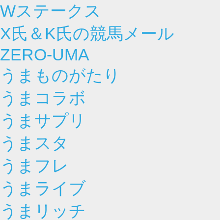
Wステークス
X氏＆K氏の競馬メール
ZERO-UMA
うまものがたり
うまコラボ
うまサプリ
うまスタ
うまフレ
うまライブ
うまリッチ