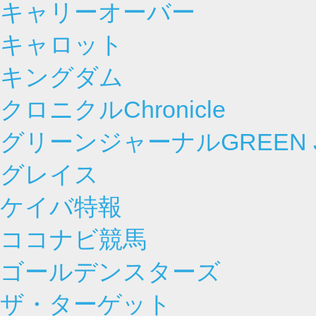
キャリーオーバー
キャロット
キングダム
クロニクルChronicle
グリーンジャーナルGREEN J
グレイス
ケイバ特報
ココナビ競馬
ゴールデンスターズ
ザ・ターゲット