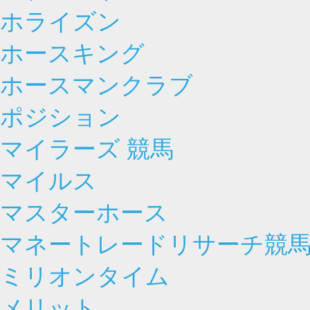
ホライズン
ホースキング
ホースマンクラブ
ポジション
マイラーズ 競馬
マイルス
マスターホース
マネートレードリサーチ競
ミリオンタイム
メリット