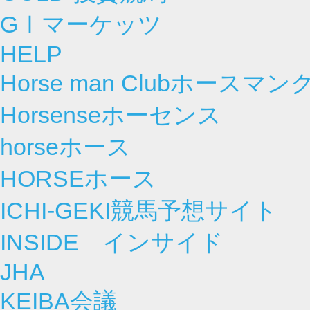
GⅠマーケッツ
HELP
Horse man Clubホースマ
Horsenseホーセンス
horseホース
HORSEホース
ICHI-GEKI競馬予想サイト
INSIDE インサイド
JHA
KEIBA会議