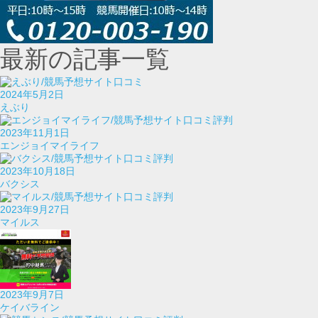
最新の記事一覧
2024年5月2日
えぶり
2023年11月1日
エンジョイマイライフ
2023年10月18日
バクシス
2023年9月27日
マイルス
2023年9月7日
ケイバライン