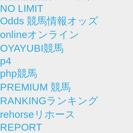
NO LIMIT
Odds 競馬情報オッズ
onlineオンライン
OYAYUBI競馬
p4
php競馬
PREMIUM 競馬
RANKINGランキング
rehorseリホース
REPORT