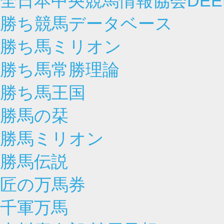
全日本中央競馬情報協会DEE
勝ち競馬データベース
勝ち馬ミリオン
勝ち馬常勝理論
勝ち馬王国
勝馬の栞
勝馬ミリオン
勝馬伝説
匠の万馬券
千軍万馬