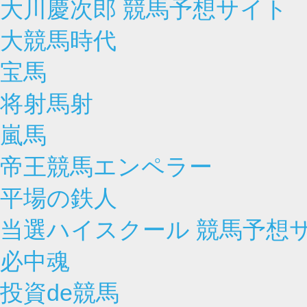
大川慶次郎 競馬予想サイト
大競馬時代
宝馬
将射馬射
嵐馬
帝王競馬エンペラー
平場の鉄人
当選ハイスクール 競馬予想
必中魂
投資de競馬