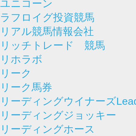
ユニコーン
ラフロイグ投資競馬
リアル競馬情報会社
リッチトレード 競馬
リホラボ
リーク
リーク馬券
リーディングウイナーズLeadin
リーディングジョッキー
リーディングホース