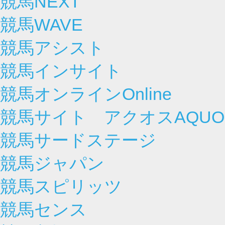
競馬NEXT
競馬WAVE
競馬アシスト
競馬インサイト
競馬オンラインOnline
競馬サイト アクオスAQUO
競馬サードステージ
競馬ジャパン
競馬スピリッツ
競馬センス