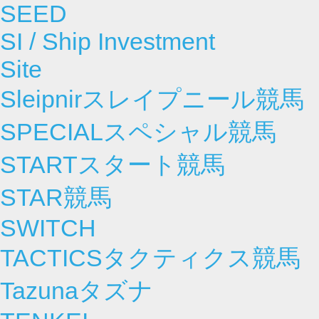
SEED
SI / Ship Investment
Site
Sleipnirスレイプニール競馬
SPECIALスペシャル競馬
STARTスタート競馬
STAR競馬
SWITCH
TACTICSタクティクス競馬
Tazunaタズナ