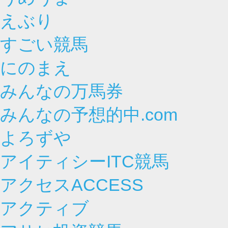
えぶり
すごい競馬
にのまえ
みんなの万馬券
みんなの予想的中.com
よろずや
アイティシーITC競馬
アクセスACCESS
アクティブ