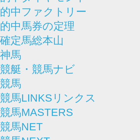
的中ファクトリー
的中馬券の定理
確定馬総本山
神馬
競艇・競馬ナビ
競馬
競馬LINKSリンクス
競馬MASTERS
競馬NET