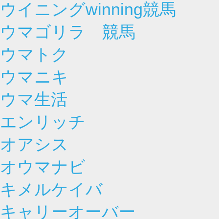
ウイニングwinning競馬
ウマゴリラ 競馬
ウマトク
ウマニキ
ウマ生活
エンリッチ
オアシス
オウマナビ
キメルケイバ
キャリーオーバー