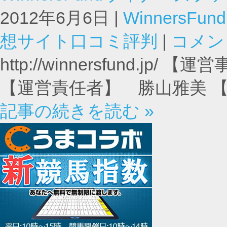
2012年6月6日 |
Winners
想サイト口コミ評判
|
コメン
http://winnersfund.
【運営責任者】 勝山雅美 
記事の続きを読む »