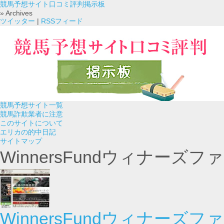
競馬予想サイト口コミ評判掲示板
» Archives
ツイッター
|
RSSフィード
競馬予想サイト一覧
競馬詐欺業者に注意
このサイトについて
エリカの的中日記
サイトマップ
WinnersFundウィナーズ
WinnersFundウィナーズ